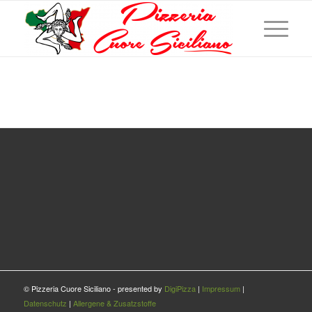
© Pizzeria Cuore Siciliano - presented by
DigiPizza
|
Impressum
|
Datenschutz
|
Allergene & Zusatzstoffe